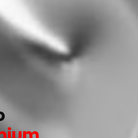
o
mium