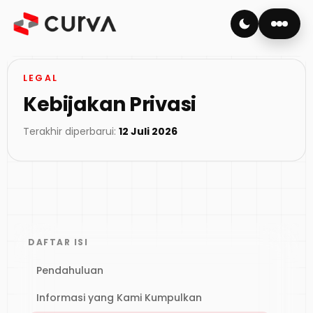
LEGAL
Kebijakan Privasi
Terakhir diperbarui:
12 Juli 2026
DAFTAR ISI
Pendahuluan
Informasi yang Kami Kumpulkan