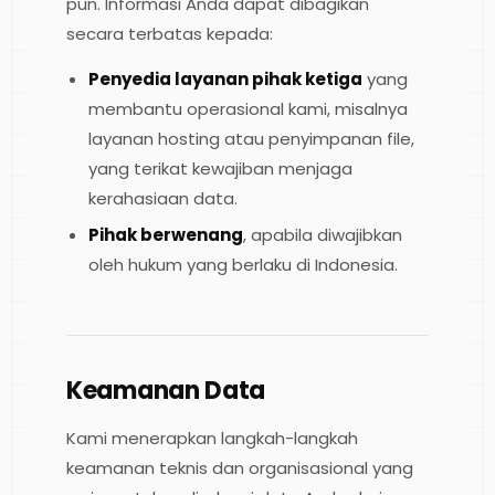
pun. Informasi Anda dapat dibagikan
secara terbatas kepada:
Penyedia layanan pihak ketiga
yang
membantu operasional kami, misalnya
layanan hosting atau penyimpanan file,
yang terikat kewajiban menjaga
kerahasiaan data.
Pihak berwenang
, apabila diwajibkan
oleh hukum yang berlaku di Indonesia.
Keamanan Data
Kami menerapkan langkah-langkah
keamanan teknis dan organisasional yang