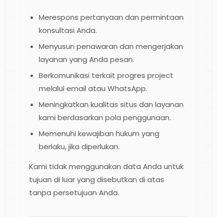
Merespons pertanyaan dan permintaan
konsultasi Anda.
Menyusun penawaran dan mengerjakan
layanan yang Anda pesan.
Berkomunikasi terkait progres project
melalui email atau WhatsApp.
Meningkatkan kualitas situs dan layanan
kami berdasarkan pola penggunaan.
Memenuhi kewajiban hukum yang
berlaku, jika diperlukan.
Kami tidak menggunakan data Anda untuk
tujuan di luar yang disebutkan di atas
tanpa persetujuan Anda.