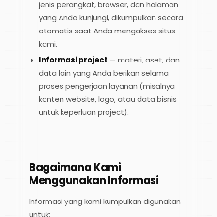
jenis perangkat, browser, dan halaman
yang Anda kunjungi, dikumpulkan secara
otomatis saat Anda mengakses situs
kami.
Informasi project
— materi, aset, dan
data lain yang Anda berikan selama
proses pengerjaan layanan (misalnya
konten website, logo, atau data bisnis
untuk keperluan project).
Bagaimana Kami
Menggunakan Informasi
Informasi yang kami kumpulkan digunakan
untuk: