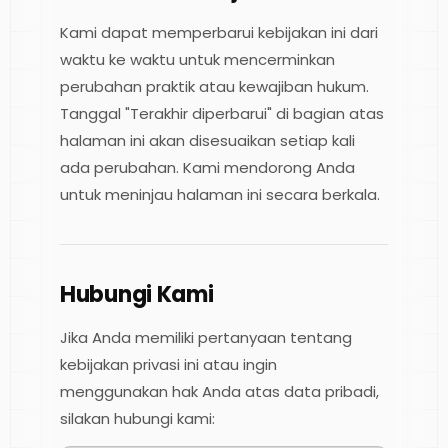
Kami dapat memperbarui kebijakan ini dari
waktu ke waktu untuk mencerminkan
perubahan praktik atau kewajiban hukum.
Tanggal "Terakhir diperbarui" di bagian atas
halaman ini akan disesuaikan setiap kali
ada perubahan. Kami mendorong Anda
untuk meninjau halaman ini secara berkala.
Hubungi Kami
Jika Anda memiliki pertanyaan tentang
kebijakan privasi ini atau ingin
menggunakan hak Anda atas data pribadi,
silakan hubungi kami: