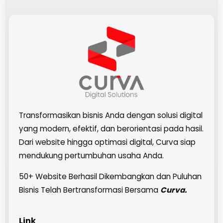
Transformasikan bisnis Anda dengan solusi digital
yang modern, efektif, dan berorientasi pada hasil.
Dari website hingga optimasi digital, Curva siap
mendukung pertumbuhan usaha Anda.
50+ Website Berhasil Dikembangkan dan Puluhan
Bisnis Telah Bertransformasi Bersama
Curva.
Link